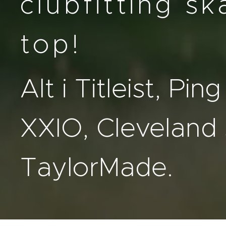
clubfitting sk
top!
Alt i Titleist, Pin
XXIO, Cleveland
TaylorMade.