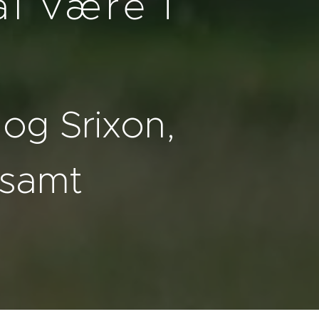
al være i
g og Srixon,
 samt